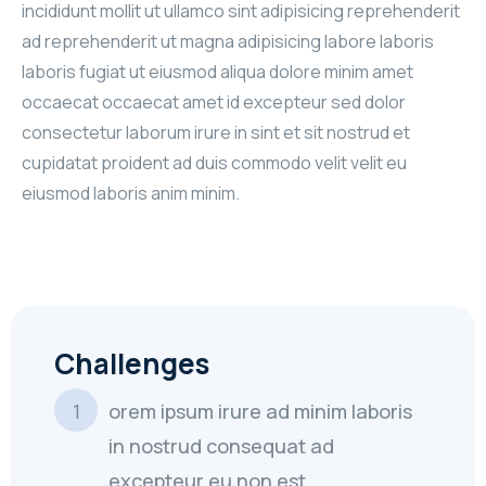
incididunt mollit ut ullamco sint adipisicing reprehenderit
ad reprehenderit ut magna adipisicing labore laboris
laboris fugiat ut eiusmod aliqua dolore minim amet
occaecat occaecat amet id excepteur sed dolor
consectetur laborum irure in sint et sit nostrud et
cupidatat proident ad duis commodo velit velit eu
eiusmod laboris anim minim.
Challenges
orem ipsum irure ad minim laboris
in nostrud consequat ad
excepteur eu non est.